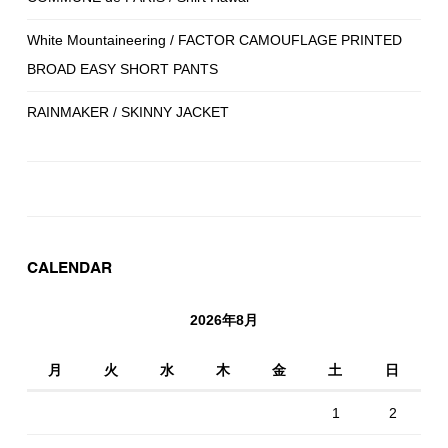
White Mountaineering / FACTOR CAMOUFLAGE PRINTED
BROAD EASY SHORT PANTS
RAINMAKER / SKINNY JACKET
CALENDAR
2026年8月
月
火
水
木
金
土
日
1
2