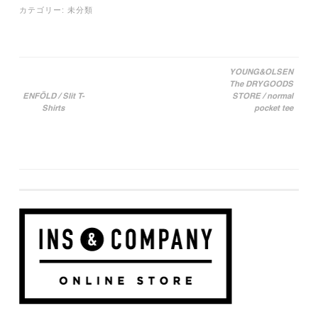
カテゴリー:
未分類
YOUNG&OLSEN
The DRYGOODS
投稿ナビゲーション
ENFÖLD / Slit T-
STORE / normal
Shirts
pocket tee