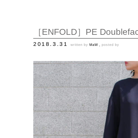
［ENFOLD］PE Doubleface
2018.3.31
written by
MaW ,
posted by