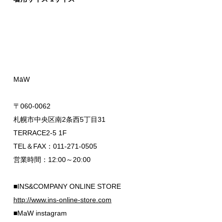
MāW
〒060-0062
札幌市中央区南2条西5丁目31
TERRACE2-5 1F
TEL＆FAX：011-271-0505
営業時間：12:00～20:00
■INS&COMPANY ONLINE STORE
http://www.ins-online-store.com
■MaW instagram