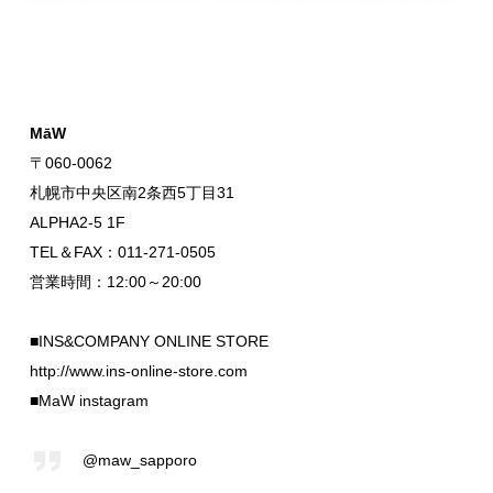
MāW
〒060-0062
札幌市中央区南2条西5丁目31
ALPHA2-5 1F
TEL＆FAX：011-271-0505
営業時間：12:00～20:00
■INS&COMPANY ONLINE STORE
http://www.ins-online-store.com
■MaW instagram
@maw_sapporo