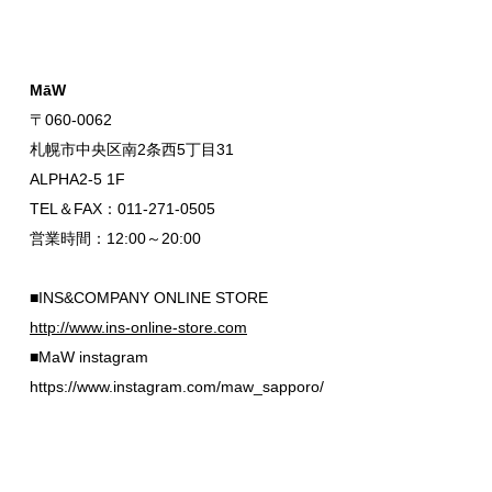
MāW
〒060-0062
札幌市中央区南2条西5丁目31
ALPHA2-5 1F
TEL＆FAX：011-271-0505
営業時間：12:00～20:00
■INS&COMPANY ONLINE STORE
http://www.ins-online-store.com
■MaW instagram
https://www.instagram.com/maw_sapporo/