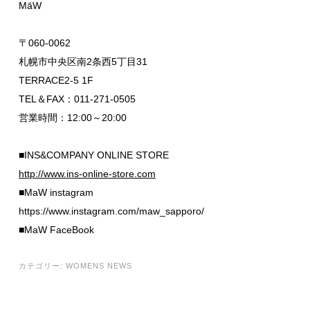
MāW
〒060-0062
札幌市中央区南2条西5丁目31
TERRACE2-5 1F
TEL＆FAX：011-271-0505
営業時間：12:00～20:00
■INS&COMPANY ONLINE STORE
http://www.ins-online-store.com
■MaW instagram
https://www.instagram.com/maw_sapporo/
■MaW FaceBook
カテゴリー:
WOMENS NEWS