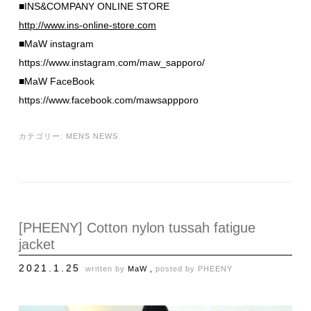
■INS&COMPANY ONLINE STORE
http://www.ins-online-store.com
■MaW instagram
https://www.instagram.com/maw_sapporo/
■MaW FaceBook
https://www.facebook.com/mawsappporo
カテゴリー:
MENS NEWS
[PHEENY] Cotton nylon tussah fatigue
jacket
2021.1.25
written by
MaW ,
posted by
PHEENY