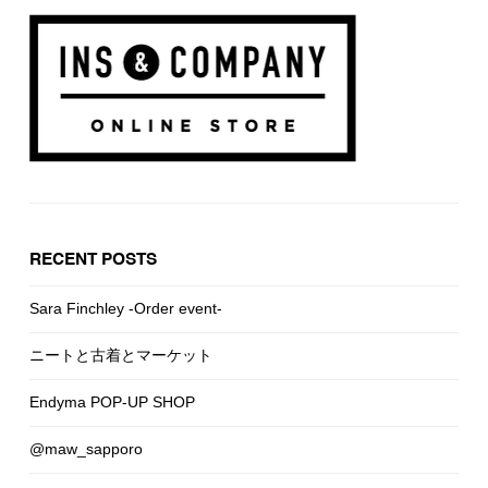
RECENT POSTS
Sara Finchley -Order event-
ニートと古着とマーケット
Endyma POP-UP SHOP
@maw_sapporo