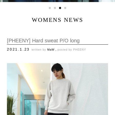
WOMENS NEWS
[PHEENY] Hard sweat P/O long
2021.1.23
written by
MaW ,
posted by
PHEENY