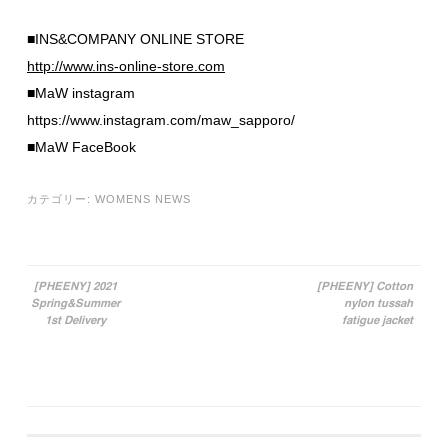
■INS&COMPANY ONLINE STORE
http://www.ins-online-store.com
■MaW instagram
https://www.instagram.com/maw_sapporo/
■MaW FaceBook
カテゴリー:
WOMENS NEWS
[PHEENY] 2021
[PHEENY] Cotton
Spring&Summer
nylon tussah
投稿ナビゲーション
1st Delivery
fatigue jacket