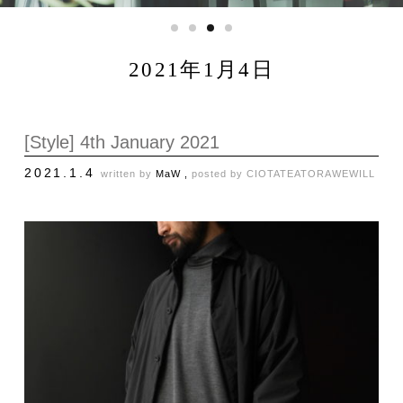
2021年1月4日
[Style] 4th January 2021
2021.1.4
written by
MaW ,
posted by
CIOTA
TEATORA
WEWILL