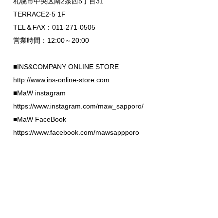
札幌市中央区南2条西5丁目31
TERRACE2-5 1F
TEL＆FAX：011-271-0505
営業時間：12:00～20:00
■INS&COMPANY ONLINE STORE
http://www.ins-online-store.com
■MaW instagram
https://www.instagram.com/maw_sapporo/
■MaW FaceBook
https://www.facebook.com/mawsappporo