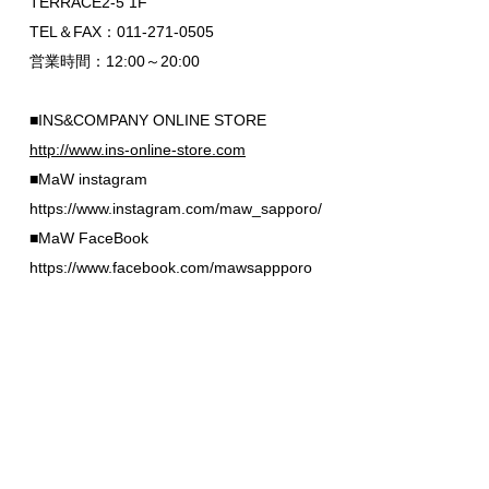
TERRACE2-5 1F
TEL＆FAX：011-271-0505
営業時間：12:00～20:00
■INS&COMPANY ONLINE STORE
http://www.ins-online-store.com
■MaW instagram
https://www.instagram.com/maw_sapporo/
■MaW FaceBook
https://www.facebook.com/mawsappporo