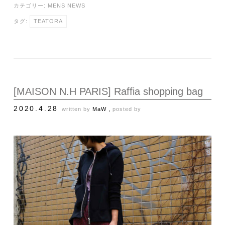
カテゴリー:
MENS NEWS
タグ:
TEATORA
[MAISON N.H PARIS] Raffia shopping bag
2020.4.28
written by
MaW ,
posted by