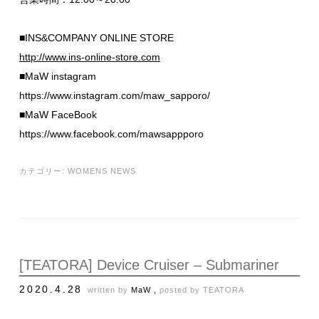
■INS&COMPANY ONLINE STORE
http://www.ins-online-store.com
■MaW instagram
https://www.instagram.com/maw_sapporo/
■MaW FaceBook
https://www.facebook.com/mawsappporo
カテゴリー:
WOMENS NEWS
[TEATORA] Device Cruiser – Submariner
2020.4.28
written by
MaW ,
posted by
TEATORA