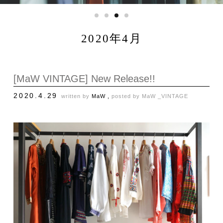
2020年4月
[MaW VINTAGE] New Release!!
2020.4.29
written by
MaW ,
posted by
MaW _VINTAGE