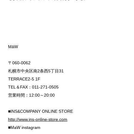
MāW
〒060-0062
札幌市中央区南2条西5丁目31
TERRACE2-5 1F
TEL＆FAX：011-271-0505
営業時間：12:00～20:00
■INS&COMPANY ONLINE STORE
http://www.ins-online-store.com
■MaW instagram