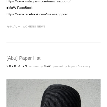
https://www.instagram.com/maw_sapporo/
■MaW FaceBook
https://www.facebook.com/mawsappporo
カテゴリー:
WOMENS NEWS
[Abu] Paper Hat
2020.4.29
written by
MaW ,
posted by
Import Accesary