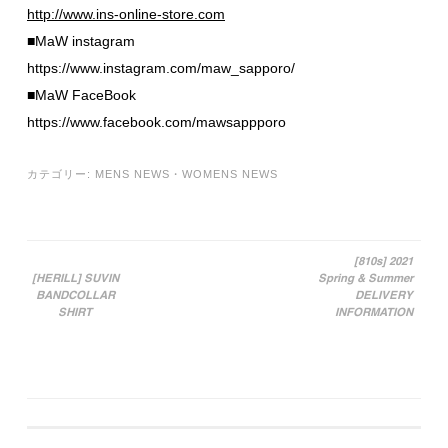
http://www.ins-online-store.com
■MaW instagram
https://www.instagram.com/maw_sapporo/
■MaW FaceBook
https://www.facebook.com/mawsappporo
カテゴリー:
MENS NEWS
・
WOMENS NEWS
[810s] 2021
[HERILL] SUVIN
Spring & Summer
投稿ナビゲーション
BANDCOLLAR
DELIVERY
SHIRT
INFORMATION