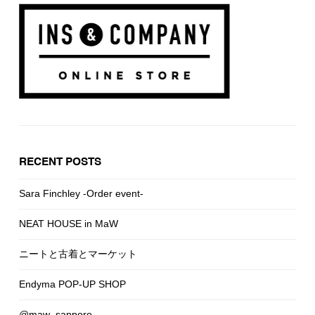
RECENT POSTS
Sara Finchley -Order event-
NEAT HOUSE in MaW
ニートと古着とマーケット
Endyma POP-UP SHOP
@maw_sapporo