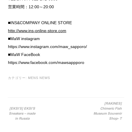
営業時間：12:00～20:00
■INS&COMPANY ONLINE STORE
http://www.ins-online-store.com
■MaW instagram
https://www.instagram.com/maw_sapporo/
■MaW FaceBook
https://www.facebook.com/mawsappporo
カテゴリー:
MENS NEWS
[RAKINES]
[EKSI’S] EKSI’S
Chimeric Fish
投稿ナビゲーション
Sneakers – made
Museum Souvenir
in Russia
Shop- T