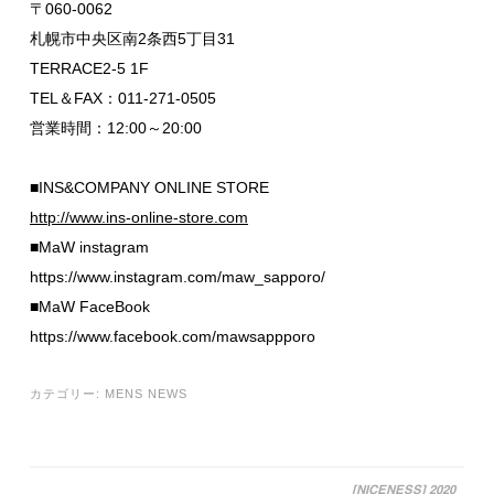
〒060-0062
札幌市中央区南2条西5丁目31
TERRACE2-5 1F
TEL＆FAX：011-271-0505
営業時間：12:00～20:00
■INS&COMPANY ONLINE STORE
http://www.ins-online-store.com
■MaW instagram
https://www.instagram.com/maw_sapporo/
■MaW FaceBook
https://www.facebook.com/mawsappporo
カテゴリー:
MENS NEWS
[NICENESS] 2020