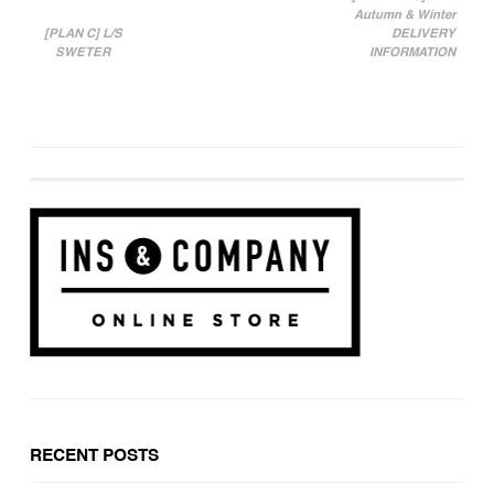
Autumn & Winter
投稿ナビゲーション
[PLAN C] L/S
DELIVERY
SWETER
INFORMATION
RECENT POSTS