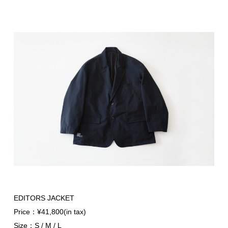
EDITORS JACKET
Price：¥41,800(in tax)
Size：S / M / L