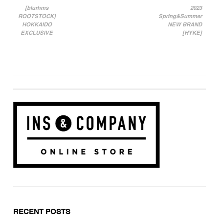
[blurhms
2023
ROOTSTOCK]
Spring&Summer
投稿ナビゲーション
HOKKAIDO
NEW BRAND
EXCLUSIVE
[HYKE]
RECENT POSTS