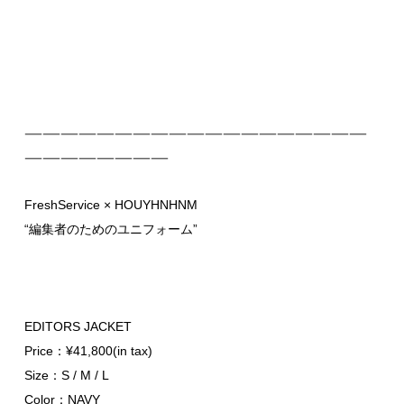
———————————————————
————————
FreshService × HOUYHNHNM
“編集者のためのユニフォーム”
EDITORS JACKET
Price：¥41,800(in tax)
Size：S / M / L
Color：NAVY