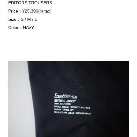
EDITORS TROUSERS
Price：¥25,300(in tax)
Size：S / M / L
Color：NAVY