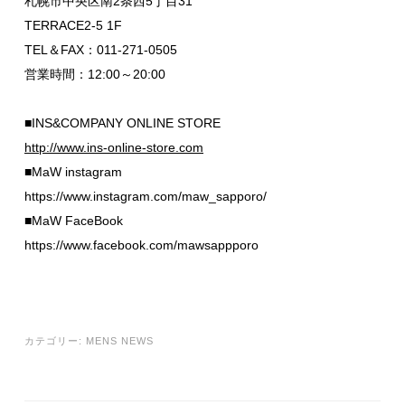
札幌市中央区南2条西5丁目31
TERRACE2-5 1F
TEL＆FAX：011-271-0505
営業時間：12:00～20:00
■INS&COMPANY ONLINE STORE
http://www.ins-online-store.com
■MaW instagram
https://www.instagram.com/maw_sapporo/
■MaW FaceBook
https://www.facebook.com/mawsappporo
カテゴリー:
MENS NEWS