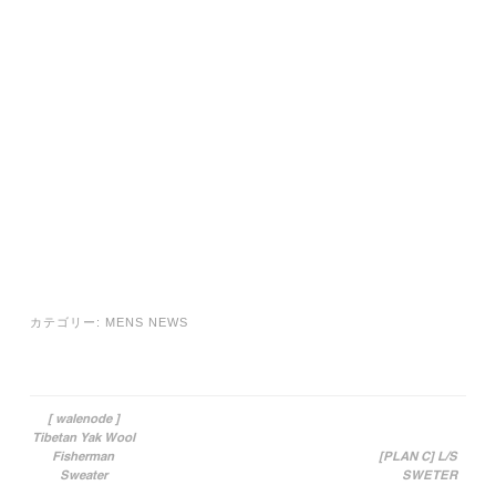
カテゴリー:
MENS NEWS
[ walenode ]
Tibetan Yak Wool
投稿ナビゲーション
Fisherman
[PLAN C] L/S
Sweater
SWETER