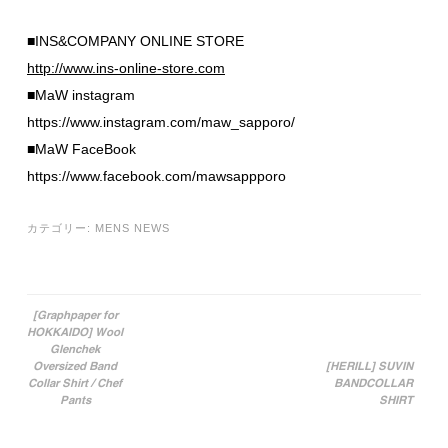
■INS&COMPANY ONLINE STORE
http://www.ins-online-store.com
■MaW instagram
https://www.instagram.com/maw_sapporo/
■MaW FaceBook
https://www.facebook.com/mawsappporo
カテゴリー:
MENS NEWS
[Graphpaper for
HOKKAIDO] Wool
投稿ナビゲーション
Glenchek
Oversized Band
[HERILL] SUVIN
Collar Shirt / Chef
BANDCOLLAR
Pants
SHIRT