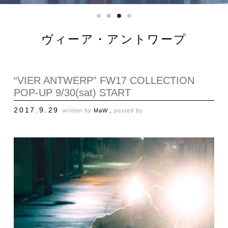
ヴィーア・アントワープ
“VIER ANTWERP” FW17 COLLECTION
POP-UP 9/30(sat) START
2017.9.29
written by
MaW ,
posted by