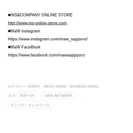
■INS&COMPANY ONLINE STORE
http://www.ins-online-store.com
■MaW instagram
https://www.instagram.com/maw_sapporo/
■MaW FaceBook
https://www.facebook.com/mawsappporo
カテゴリー:
EVENT
・
MENS NEWS
・
WOMENS NEWS
タグ:
POP-UP
・
VIER ANTWERP
・
ヴィーア・アントワープ