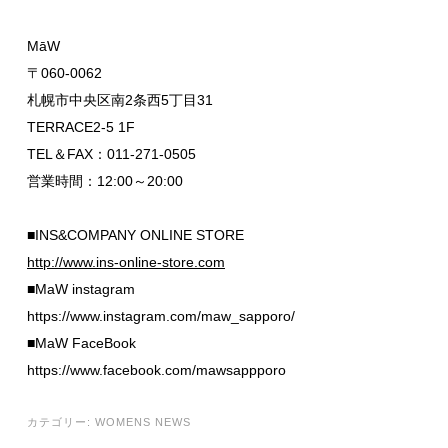
MāW
〒060-0062
札幌市中央区南2条西5丁目31
TERRACE2-5 1F
TEL＆FAX：011-271-0505
営業時間：12:00～20:00
■INS&COMPANY ONLINE STORE
http://www.ins-online-store.com
■MaW instagram
https://www.instagram.com/maw_sapporo/
■MaW FaceBook
https://www.facebook.com/mawsappporo
カテゴリー:
WOMENS NEWS