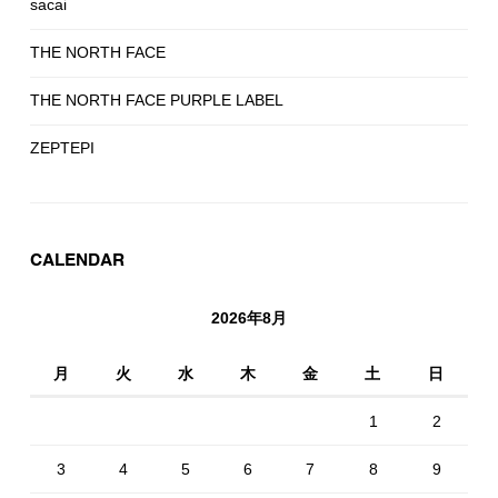
sacai
THE NORTH FACE
THE NORTH FACE PURPLE LABEL
ZEPTEPI
CALENDAR
2026年8月
月
火
水
木
金
土
日
1
2
3
4
5
6
7
8
9