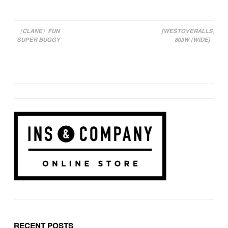
［CLANE］FUN
[WESTOVERALLS]
SUPER BUGGY
803W (WIDE)
投稿ナビゲーション
RECENT POSTS