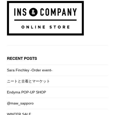
RECENT POSTS
Sara Finchley -Order event-
ニートと古着とマーケット
Endyma POP-UP SHOP
@maw_sapporo
WINTER SALE