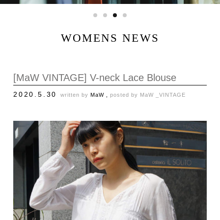
WOMENS NEWS
[MaW VINTAGE] V-neck Lace Blouse
2020.5.30
written by
MaW ,
posted by
MaW _VINTAGE