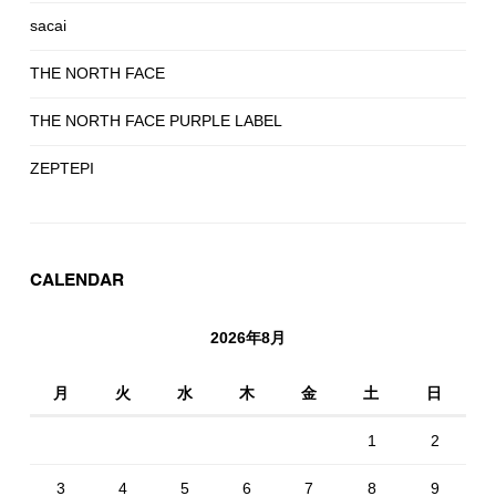
sacai
THE NORTH FACE
THE NORTH FACE PURPLE LABEL
ZEPTEPI
CALENDAR
2026年8月
月
火
水
木
金
土
日
1
2
3
4
5
6
7
8
9