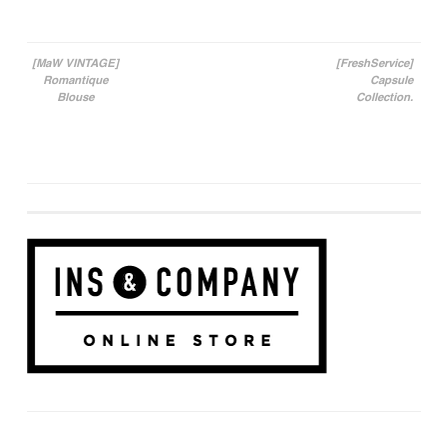
[MaW VINTAGE]
[FreshService]
Romantique
Capsule
投稿ナビゲーション
Blouse
Collection.