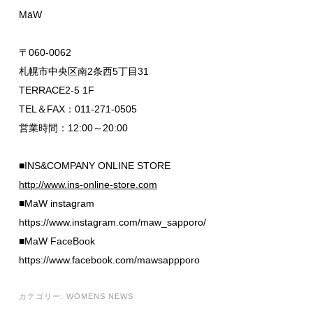
MāW
〒060-0062
札幌市中央区南2条西5丁目31
TERRACE2-5 1F
TEL＆FAX：011-271-0505
営業時間：12:00～20:00
■INS&COMPANY ONLINE STORE
http://www.ins-online-store.com
■MaW instagram
https://www.instagram.com/maw_sapporo/
■MaW FaceBook
https://www.facebook.com/mawsappporo
カテゴリー:
WOMENS NEWS