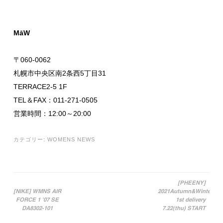
MāW
〒060-0062
札幌市中央区南2条西5丁目31
TERRACE2-5 1F
TEL＆FAX：011-271-0505
営業時間：12:00～20:00
カテゴリー:
WOMENS NEWS
[PHEENY]
[NIKE] WMNS AIR
2021Autumn&Winter
投稿ナビゲーション
FORCE 1 ’07 SE
1st delivery
DA8302-101
7.22(thu) START