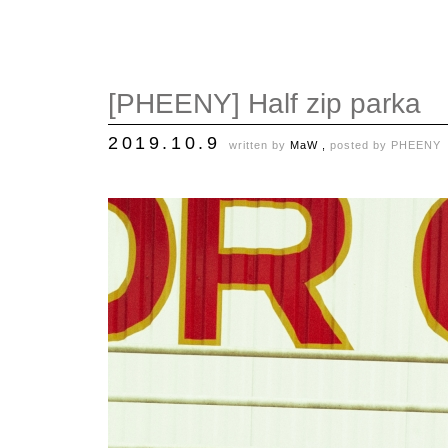
[PHEENY] Half zip parka
2019.10.9
written by
MaW ,
posted by
PHEENY