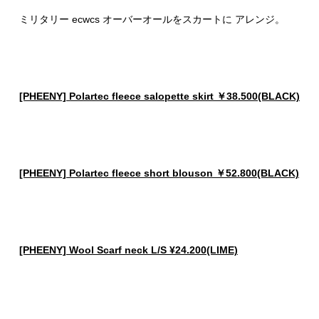
ミリタリー ecwcs オーバーオールをスカートに アレンジ。
[PHEENY] Polartec fleece salopette skirt ￥38.500(BLACK)
[PHEENY] Polartec fleece short blouson ￥52.800(BLACK)
[PHEENY] Wool Scarf neck L/S ¥24.200(LIME)