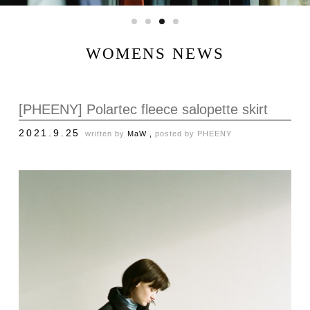
WOMENS NEWS
[PHEENY] Polartec fleece salopette skirt
2021.9.25
written by
MaW ,
posted by
PHEENY