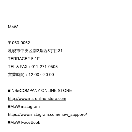
MāW
〒060-0062
札幌市中央区南2条西5丁目31
TERRACE2-5 1F
TEL＆FAX：011-271-0505
営業時間：12:00～20:00
■INS&COMPANY ONLINE STORE
http://www.ins-online-store.com
■MaW instagram
https://www.instagram.com/maw_sapporo/
■MaW FaceBook