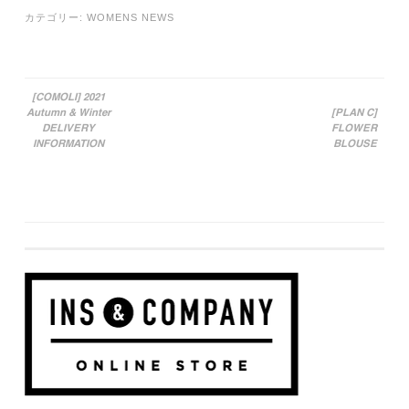
カテゴリー:
WOMENS NEWS
[COMOLI] 2021
Autumn & Winter
[PLAN C]
投稿ナビゲーション
DELIVERY
FLOWER
INFORMATION
BLOUSE