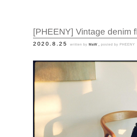
[PHEENY] Vintage denim f
2020.8.25
written by
MaW ,
posted by
PHEENY