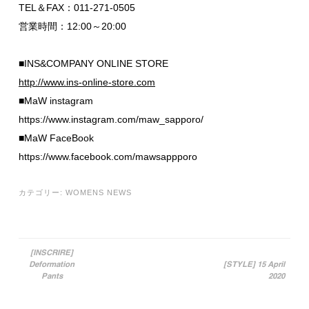
TEL＆FAX：011-271-0505
営業時間：12:00～20:00
■INS&COMPANY ONLINE STORE
http://www.ins-online-store.com
■MaW instagram
https://www.instagram.com/maw_sapporo/
■MaW FaceBook
https://www.facebook.com/mawsappporo
カテゴリー:
WOMENS NEWS
[INSCRIRE]
Deformation
[STYLE] 15 April
投稿ナビゲーション
Pants
2020