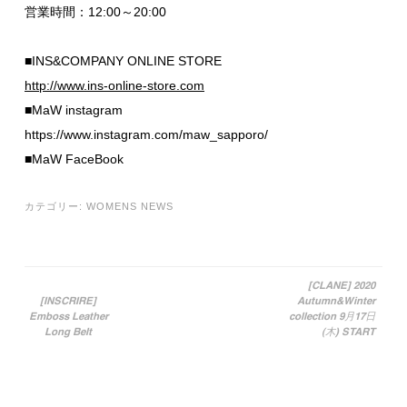
営業時間：12:00～20:00
■INS&COMPANY ONLINE STORE
http://www.ins-online-store.com
■MaW instagram
https://www.instagram.com/maw_sapporo/
■MaW FaceBook
カテゴリー:
WOMENS NEWS
[CLANE] 2020
[INSCRIRE]
Autumn&Winter
投稿ナビゲーション
Emboss Leather
collection 9月17日
Long Belt
(木) START