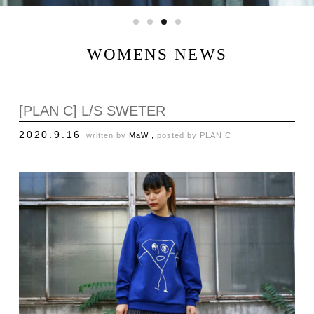
WOMENS NEWS
[PLAN C] L/S SWETER
2020.9.16
written by
MaW ,
posted by
PLAN C