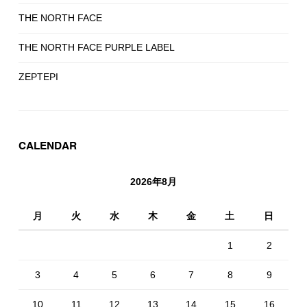
THE NORTH FACE
THE NORTH FACE PURPLE LABEL
ZEPTEPI
CALENDAR
2026年8月
月
火
水
木
金
土
日
1
2
3
4
5
6
7
8
9
10
11
12
13
14
15
16