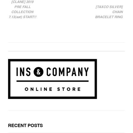
[CLANE] 2019
PRE FALL
[TAXCO SILVER]
投稿ナビゲーション
COLLECTION
CHAIN
7.13(sat) START!!
BRACELET RING
RECENT POSTS