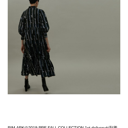
RIM.ARKの2019 PRE FALL COLLECTION 1st deliveryが到着