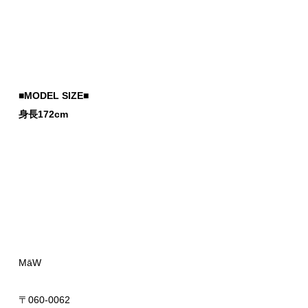
■MODEL SIZE■
身長172cm
MāW
〒060-0062