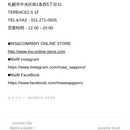
札幌市中央区南2条西5丁目31
TERRACE2-5 1F
TEL＆FAX：011-271-0505
営業時間：12:00～20:00
■INS&COMPANY ONLINE STORE
http://www.ins-online-store.com
■MaW instagram
https://www.instagram.com/maw_sapporo/
■MaW FaceBook
https://www.facebook.com/mawsappporo
カテゴリー:
WOMENS NEWS
[soierie] Clip
Middle bracelet /
[soierie] Small