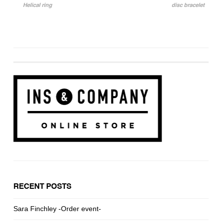
投稿ナビゲーション
Helical ring
disc bracelet
RECENT POSTS
Sara Finchley -Order event-