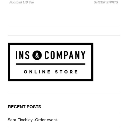
Football L/S Tee
SHEER SHIRTS
投稿ナビゲーション
RECENT POSTS
Sara Finchley -Order event-