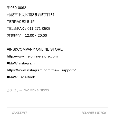
〒060-0062
札幌市中央区南2条西5丁目31
TERRACE2-5 1F
TEL＆FAX：011-271-0505
営業時間：12:00～20:00
■INS&COMPANY ONLINE STORE
http://www.ins-online-store.com
■MaW instagram
https://www.instagram.com/maw_sapporo/
■MaW FaceBook
カテゴリー:
WOMENS NEWS
[PHEENY]
[CLANE] SWITCH