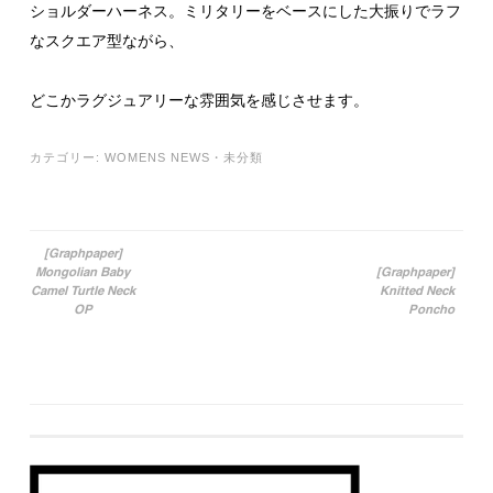
ショルダーハーネス。ミリタリーをベースにした大振りでラフ
なスクエア型ながら、
どこかラグジュアリーな雰囲気を感じさせます。
カテゴリー:
WOMENS NEWS
・
未分類
[Graphpaper]
Mongolian Baby
[Graphpaper]
投稿ナビゲーション
Camel Turtle Neck
Knitted Neck
OP
Poncho