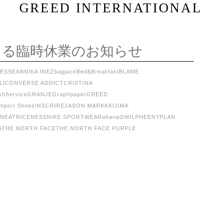
GREED INTERNATIONAL
よる臨時休業のお知らせ
RESSE
ANNIKA INEZ
bagjack
Bed&Breakfast
BLAME
LI
CONVERSE ADDICT
CRISTINA
shService
GRANJE
Graphpaper
GREED
Import Shoes
INSCRIRE
JASON MARKK
KIJIMA
NEAT
NICENESS
NIKE SPORTWEAR
oltana
OWIL
PHEENY
PLAN
A
THE NORTH FACE
THE NORTH FACE PURPLE