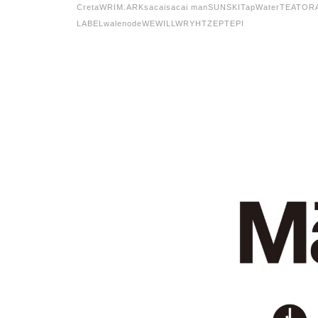
C
retaW
RIM.ARK
sacai
sacai man
SUNSKI
TapWater
TEATOR
LABEL
walenode
WEWILL
WRYHT
ZEPTEPI