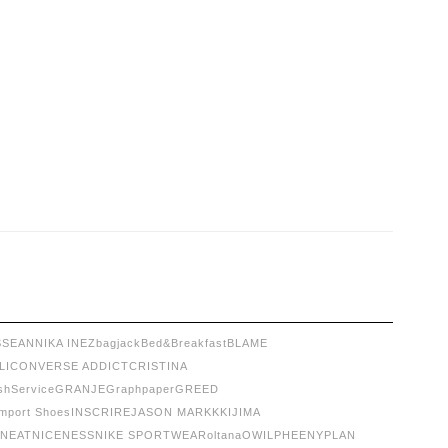
SSE
ANNIKA INEZ
bagjack
Bed&Breakfast
BLAME
LI
CONVERSE ADDICT
CRISTINA
shService
GRANJE
Graphpaper
GREED
Import Shoes
INSCRIRE
JASON MARKK
KIJIMA
NEAT
NICENESS
NIKE SPORTWEAR
oltana
OWIL
PHEENY
PLAN