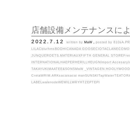
店舗設備メンテナンスに
2022.7.12
written by
MaW ,
posted by
810s
A.P
LILAC
blurhms
BODHI
CANADA GOOSE
CIOTA
CLANE
COMO
JUNQUERO
ETS.MATERIAUX
FIFTH GENERAL STORE
Fre
INTERNATIONAL
HAEPER
HERILL
HEUGN
Import Accesary
TAKAYUKI
MAATEE&SONS
MaW _VINTAGE
N.HOOLYWOOD
C
retaW
RIM.ARK
sacai
sacai man
SUNSKI
TapWater
TEATOR
LABEL
walenode
WEWILL
WRYHT
ZEPTEPI