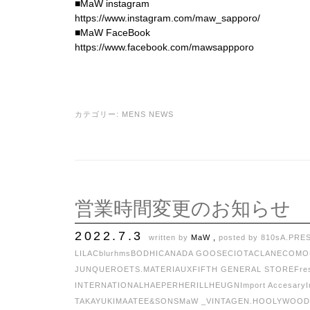
■MaW instagram
https://www.instagram.com/maw_sapporo/
■MaW FaceBook
https://www.facebook.com/mawsappporo
カテゴリー:
MENS NEWS
営業時間変更のお知らせ
2022.7.3
written by
MaW ,
posted by
810s
A.PRE
LILAC
blurhms
BODHI
CANADA GOOSE
CIOTA
CLANE
COMO
JUNQUERO
ETS.MATERIAUX
FIFTH GENERAL STORE
Fre
INTERNATIONAL
HAEPER
HERILL
HEUGN
Import Accesary
TAKAYUKI
MAATEE&SONS
MaW _VINTAGE
N.HOOLYWOOD