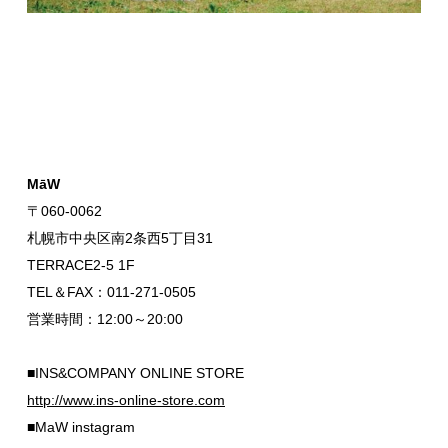
MāW
〒060-0062
札幌市中央区南2条西5丁目31
TERRACE2-5 1F
TEL＆FAX：011-271-0505
営業時間：12:00～20:00
■INS&COMPANY ONLINE STORE
http://www.ins-online-store.com
■MaW instagram