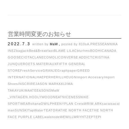
営業時間変更のお知らせ
2022.7.3
written by
MaW ,
posted by
810s
A.PRESSE
ANNIKA
INEZ
bagjack
Bed&Breakfast
BLAME LILAC
blurhms
BODHI
CANADA
GOOSE
CIOTA
CLANE
COMOLI
CONVERSE ADDICT
CRISTINA
JUNQUERO
ETS.MATERIAUX
FIFTH GENERAL
STORE
FreshService
GRANJE
Graphpaper
GREED
INTERNATIONAL
HAEPER
HERILL
HEUGN
Import Accesary
Import
Shoes
INSCRIRE
JASON MARKK
KIJIMA
TAKAYUKI
MAATEE&SONS
MaW
_VINTAGE
N.HOOLYWOOD
NEAT
NICENESS
NIKE
SPORTWEAR
oltana
OWIL
PHEENY
PLAN C
retaW
RIM.ARK
sacai
sacai
man
SUNSKI
TapWater
TEATORA
THE NORTH FACE
THE NORTH
FACE PURPLE LABEL
walenode
WEWILL
WRYHT
ZEPTEPI