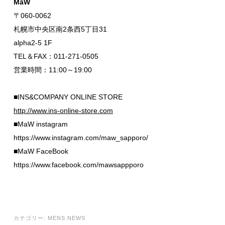
MāW
〒060-0062
札幌市中央区南2条西5丁目31
alpha2-5 1F
TEL＆FAX：011-271-0505
営業時間：11:00～19:00
■INS&COMPANY ONLINE STORE
http://www.ins-online-store.com
■MaW instagram
https://www.instagram.com/maw_sapporo/
■MaW FaceBook
https://www.facebook.com/mawsappporo
カテゴリー:
MENS NEWS