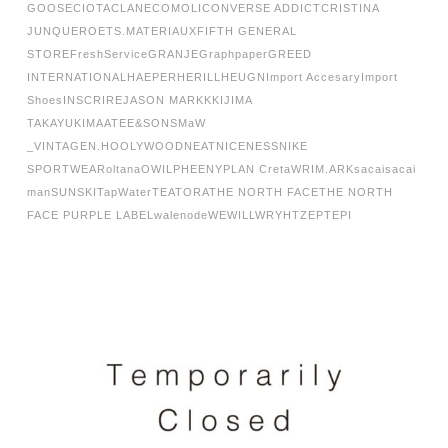
GOOSE
CIOTA
CLANE
COMOLI
CONVERSE ADDICT
CRISTINA
JUNQUERO
ETS.MATERIAUX
FIFTH GENERAL
STORE
FreshService
GRANJE
Graphpaper
GREED
INTERNATIONAL
HAEPER
HERILL
HEUGN
Import Accesary
Import
Shoes
INSCRIRE
JASON MARKK
KIJIMA
TAKAYUKI
MAATEE&SONS
MaW
_VINTAGE
N.HOOLYWOOD
NEAT
NICENESS
NIKE
SPORTWEAR
oltana
OWIL
PHEENY
PLAN C
retaW
RIM.ARK
sacai
sacai
man
SUNSKI
TapWater
TEATORA
THE NORTH FACE
THE NORTH
FACE PURPLE LABEL
walenode
WEWILL
WRYHT
ZEPTEPI