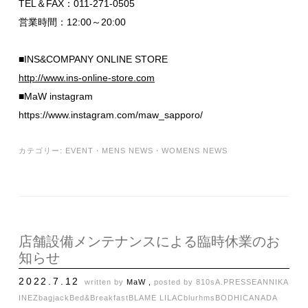
TEL＆FAX：011-271-0505
営業時間：12:00～20:00
■INS&COMPANY ONLINE STORE
http://www.ins-online-store.com
■MaW instagram
https://www.instagram.com/maw_sapporo/
カテゴリー:
EVENT
・
MENS NEWS
・
WOMENS NEWS
店舗設備メンテナンスによる臨時休業のお
知らせ
2022.7.12
written by
MaW ,
posted by
810s
A.PRESSE
ANNIKA
INEZ
bagjack
Bed&Breakfast
BLAME LILAC
blurhms
BODHI
CANADA