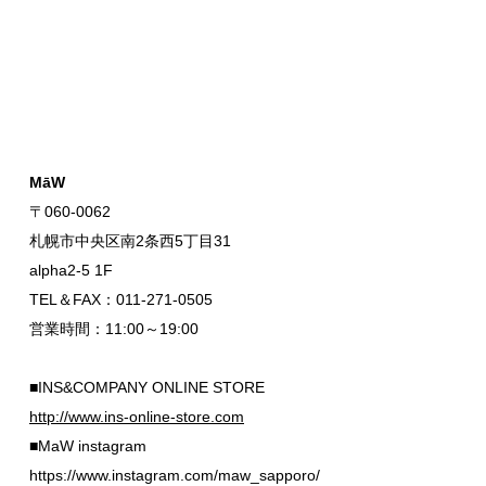
MāW
〒060-0062
札幌市中央区南2条西5丁目31
alpha2-5 1F
TEL＆FAX：011-271-0505
営業時間：11:00～19:00
■INS&COMPANY ONLINE STORE
http://www.ins-online-store.com
■MaW instagram
https://www.instagram.com/maw_sapporo/