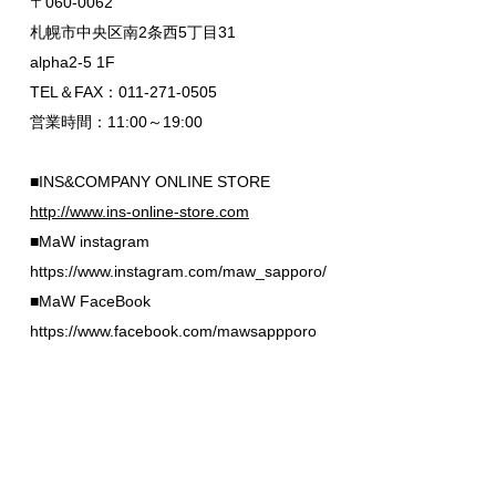
〒060-0062
札幌市中央区南2条西5丁目31
alpha2-5 1F
TEL＆FAX：011-271-0505
営業時間：11:00～19:00
■INS&COMPANY ONLINE STORE
http://www.ins-online-store.com
■MaW instagram
https://www.instagram.com/maw_sapporo/
■MaW FaceBook
https://www.facebook.com/mawsappporo