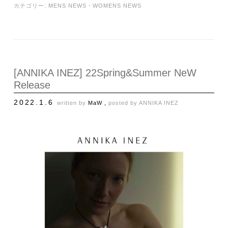
カテゴリー:
MENS NEWS
・
WOMENS NEWS
[ANNIKA INEZ] 22Spring&Summer NeW
Release
2022.1.6
written by
MaW ,
posted by
ANNIKA INEZ