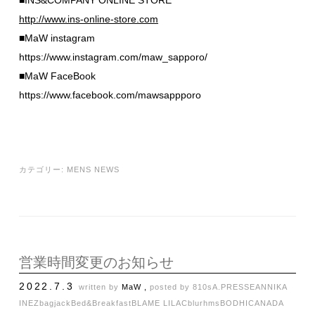
http://www.ins-online-store.com
■MaW instagram
https://www.instagram.com/maw_sapporo/
■MaW FaceBook
https://www.facebook.com/mawsappporo
カテゴリー:
MENS NEWS
営業時間変更のお知らせ
2022.7.3
written by
MaW ,
posted by
810s
A.PRESSE
ANNIKA
INEZ
bagjack
Bed&Breakfast
BLAME LILAC
blurhms
BODHI
CANADA