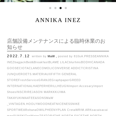
ANNIKA INEZ
店舗設備メンテナンスによる臨時休業のお
知らせ
2022.7.12
written by
MaW ,
posted by
810s
A.PRESSE
ANNIKA
INEZ
bagjack
Bed&Breakfast
BLAME LILAC
blurhms
BODHI
CANADA
GOOSE
CIOTA
CLANE
COMOLI
CONVERSE ADDICT
CRISTINA
JUNQUERO
ETS.MATERIAUX
FIFTH GENERAL
STORE
FreshService
GRANJE
Graphpaper
GREED
INTERNATIONAL
HAEPER
HERILL
HEUGN
Import Accesary
Import
Shoes
INSCRIRE
JASON MARKK
KIJIMA
TAKAYUKI
MAATEE&SONS
MaW
_VINTAGE
N.HOOLYWOOD
NEAT
NICENESS
NIKE
SPORTWEAR
oltana
OWIL
PHEENY
PLAN C
retaW
RIM.ARK
sacai
sacai
man
SUNSKI
TapWater
TEATORA
THE NORTH FACE
THE NORTH