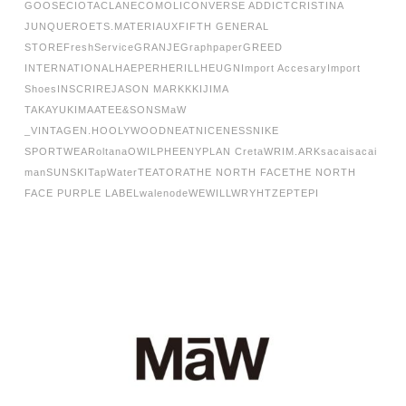
GOOSE
CIOTA
CLANE
COMOLI
CONVERSE ADDICT
CRISTINA
JUNQUERO
ETS.MATERIAUX
FIFTH GENERAL
STORE
FreshService
GRANJE
Graphpaper
GREED
INTERNATIONAL
HAEPER
HERILL
HEUGN
Import Accesary
Import
Shoes
INSCRIRE
JASON MARKK
KIJIMA
TAKAYUKI
MAATEE&SONS
MaW
_VINTAGE
N.HOOLYWOOD
NEAT
NICENESS
NIKE
SPORTWEAR
oltana
OWIL
PHEENY
PLAN C
retaW
RIM.ARK
sacai
sacai
man
SUNSKI
TapWater
TEATORA
THE NORTH FACE
THE NORTH
FACE PURPLE LABEL
walenode
WEWILL
WRYHT
ZEPTEPI