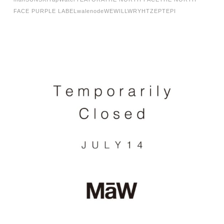
FACE PURPLE LABEL
walenode
WEWILL
WRYHT
ZEPTEPI