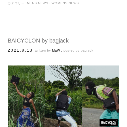
カテゴリー:
MENS NEWS
・
WOMENS NEWS
BAICYCLON by bagjack
2021.9.13
written by
MaW ,
posted by
bagjack