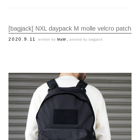
[bagjack] NXL daypack M molle velcro patch
2020.9.11
written by
MaW ,
posted by
bagjack