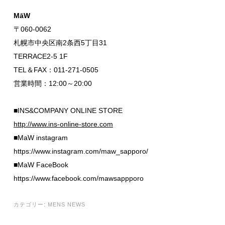
MāW
〒060-0062
札幌市中央区南2条西5丁目31
TERRACE2-5 1F
TEL＆FAX：011-271-0505
営業時間：12:00～20:00
■INS&COMPANY ONLINE STORE
http://www.ins-online-store.com
■MaW instagram
https://www.instagram.com/maw_sapporo/
■MaW FaceBook
https://www.facebook.com/mawsappporo
カテゴリー:
MENS NEWS