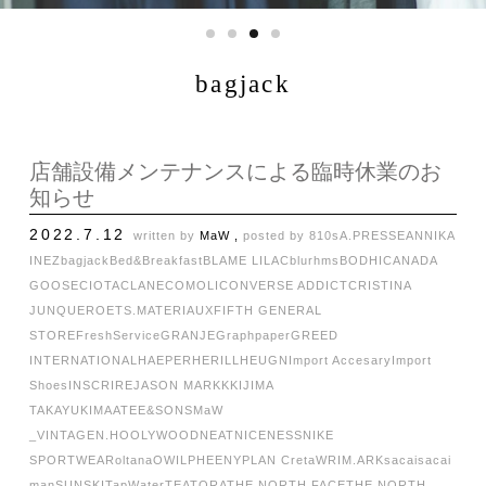
bagjack
店舗設備メンテナンスによる臨時休業のお
知らせ
2022.7.12
written by
MaW ,
posted by
810s
A.PRESSE
ANNIKA
INEZ
bagjack
Bed&Breakfast
BLAME LILAC
blurhms
BODHI
CANADA
GOOSE
CIOTA
CLANE
COMOLI
CONVERSE ADDICT
CRISTINA
JUNQUERO
ETS.MATERIAUX
FIFTH GENERAL
STORE
FreshService
GRANJE
Graphpaper
GREED
INTERNATIONAL
HAEPER
HERILL
HEUGN
Import Accesary
Import
Shoes
INSCRIRE
JASON MARKK
KIJIMA
TAKAYUKI
MAATEE&SONS
MaW
_VINTAGE
N.HOOLYWOOD
NEAT
NICENESS
NIKE
SPORTWEAR
oltana
OWIL
PHEENY
PLAN C
retaW
RIM.ARK
sacai
sacai
man
SUNSKI
TapWater
TEATORA
THE NORTH FACE
THE NORTH