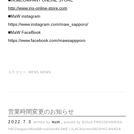
http://www.ins-online-store.com
■MaW instagram
https://www.instagram.com/maw_sapporo/
■MaW FaceBook
https://www.facebook.com/mawsappporo
カテゴリー:
MENS NEWS
営業時間変更のお知らせ
2022.7.3
written by
MaW ,
posted by
810s
A.PRESSE
ANNIKA
INEZ
bagjack
Bed&Breakfast
BLAME LILAC
blurhms
BODHI
CANADA