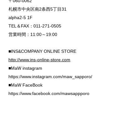
〒060-0062
札幌市中央区南2条西5丁目31
alpha2-5 1F
TEL＆FAX：011-271-0505
営業時間：11:00～19:00
■INS&COMPANY ONLINE STORE
http://www.ins-online-store.com
■MaW instagram
https://www.instagram.com/maw_sapporo/
■MaW FaceBook
https://www.facebook.com/mawsappporo