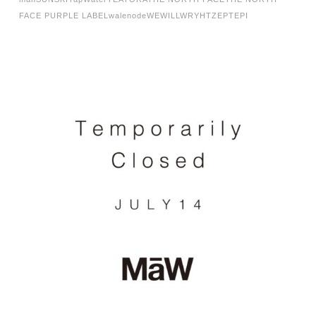
FACE PURPLE LABEL
walenode
WEWILL
WRYHT
ZEPTEPI