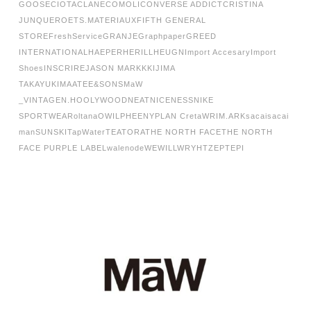
GOOSE
CIOTA
CLANE
COMOLI
CONVERSE ADDICT
CRISTINA
JUNQUERO
ETS.MATERIAUX
FIFTH GENERAL
STORE
FreshService
GRANJE
Graphpaper
GREED
INTERNATIONAL
HAEPER
HERILL
HEUGN
Import Accesary
Import
Shoes
INSCRIRE
JASON MARKK
KIJIMA
TAKAYUKI
MAATEE&SONS
MaW
_VINTAGE
N.HOOLYWOOD
NEAT
NICENESS
NIKE
SPORTWEAR
oltana
OWIL
PHEENY
PLAN C
retaW
RIM.ARK
sacai
sacai
man
SUNSKI
TapWater
TEATORA
THE NORTH FACE
THE NORTH
FACE PURPLE LABEL
walenode
WEWILL
WRYHT
ZEPTEPI