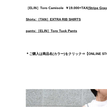
［ELIN］Toro Camisole ￥19.000+TAX(
Stripe Gray
Shirts:［TAN］EXTRA RIB SHIRTS
pants:［ELIN］Toro Tuck Pants
＊ご購入は商品名(カラー)をクリック⇒【ONLINE S