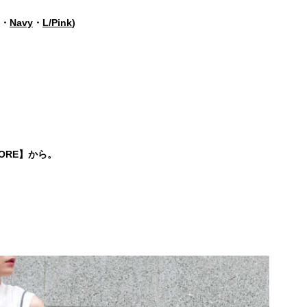
・
Navy
・
L/Pink
)
TORE】から。