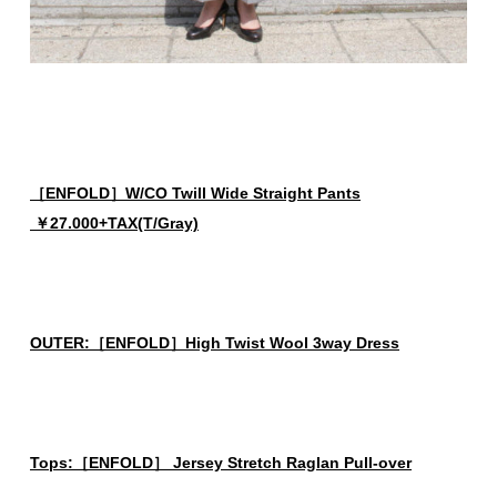
［ENFOLD］W/CO Twill Wide Straight Pants
￥27.000+TAX(T/Gray)
OUTER:［ENFOLD］High Twist Wool 3way Dress
Tops:［ENFOLD］ Jersey Stretch Raglan Pull-over