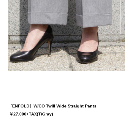
［ENFOLD］W/CO Twill Wide Straight Pants
￥27.000+TAX(T/Gray)