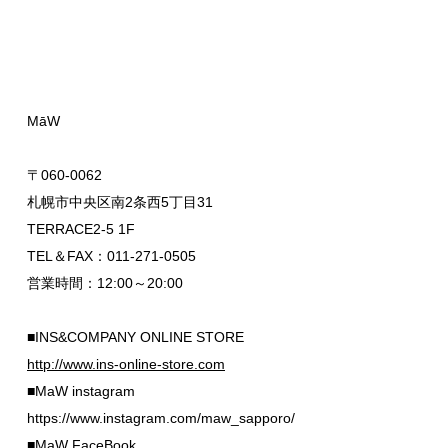
MāW
〒060-0062
札幌市中央区南2条西5丁目31
TERRACE2-5 1F
TEL＆FAX：011-271-0505
営業時間：12:00～20:00
■INS&COMPANY ONLINE STORE
http://www.ins-online-store.com
■MaW instagram
https://www.instagram.com/maw_sapporo/
■MaW FaceBook