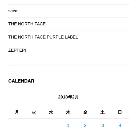
sacai
THE NORTH FACE
THE NORTH FACE PURPLE LABEL
ZEPTEPI
CALENDAR
2018年2月
月
火
水
木
金
土
日
1
2
3
4