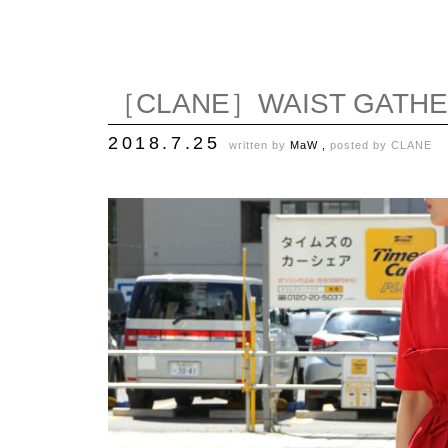
［CLANE］WAIST GATHER
2018.7.25
written by
MaW ,
posted by
CLANE