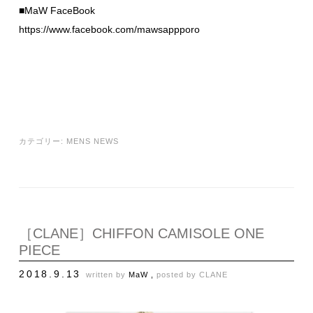
■MaW FaceBook
https://www.facebook.com/mawsappporo
カテゴリー:
MENS NEWS
［CLANE］CHIFFON CAMISOLE ONE
PIECE
2018.9.13
written by
MaW ,
posted by
CLANE