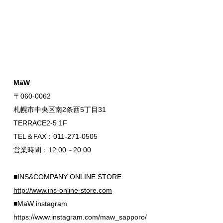
MāW
〒060-0062
札幌市中央区南2条西5丁目31
TERRACE2-5 1F
TEL＆FAX：011-271-0505
営業時間：12:00～20:00
■INS&COMPANY ONLINE STORE
http://www.ins-online-store.com
■MaW instagram
https://www.instagram.com/maw_sapporo/