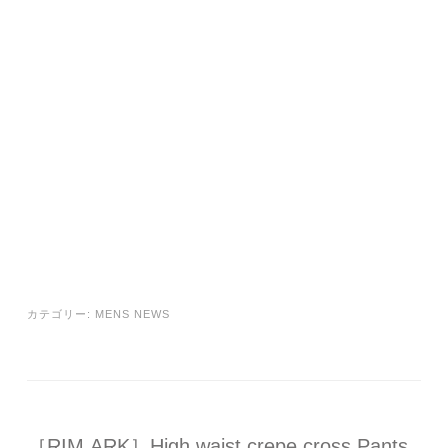
カテゴリー:
MENS NEWS
［RIM.ARK］High waist crepe cross Pants