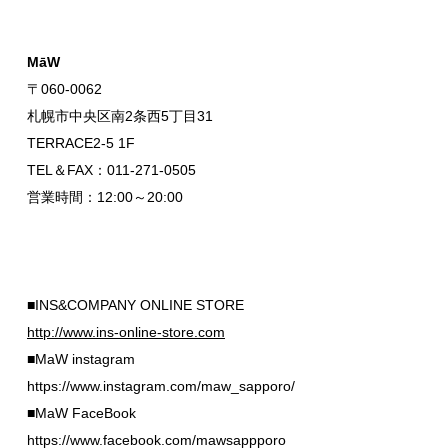
MāW
〒060-0062
札幌市中央区南2条西5丁目31
TERRACE2-5 1F
TEL＆FAX：011-271-0505
営業時間：12:00～20:00
■INS&COMPANY ONLINE STORE
http://www.ins-online-store.com
■MaW instagram
https://www.instagram.com/maw_sapporo/
■MaW FaceBook
https://www.facebook.com/mawsappporo