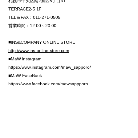
札幌市中央区南2条西5丁目31
TERRACE2-5 1F
TEL＆FAX：011-271-0505
営業時間：12:00～20:00
■INS&COMPANY ONLINE STORE
http://www.ins-online-store.com
■MaW instagram
https://www.instagram.com/maw_sapporo/
■MaW FaceBook
https://www.facebook.com/mawsappporo