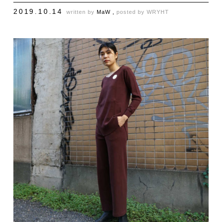
2019.10.14
written by
MaW ,
posted by
WRYHT