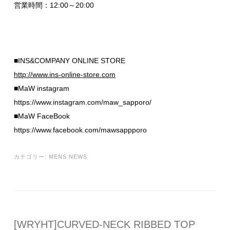
営業時間：12:00～20:00
■INS&COMPANY ONLINE STORE
http://www.ins-online-store.com
■MaW instagram
https://www.instagram.com/maw_sapporo/
■MaW FaceBook
https://www.facebook.com/mawsappporo
カテゴリー:
MENS NEWS
[WRYHT]CURVED-NECK RIBBED TOP