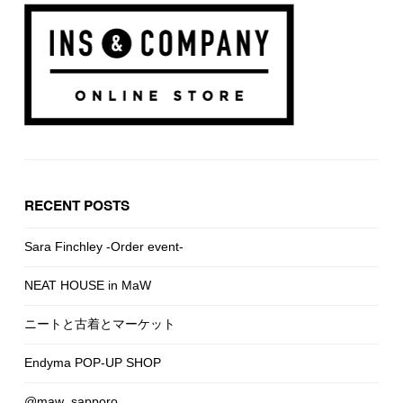
RECENT POSTS
Sara Finchley -Order event-
NEAT HOUSE in MaW
ニートと古着とマーケット
Endyma POP-UP SHOP
@maw_sapporo