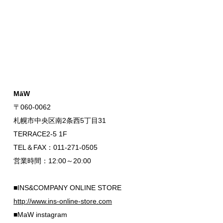
MāW
〒060-0062
札幌市中央区南2条西5丁目31
TERRACE2-5 1F
TEL＆FAX：011-271-0505
営業時間：12:00～20:00
■INS&COMPANY ONLINE STORE
http://www.ins-online-store.com
■MaW instagram