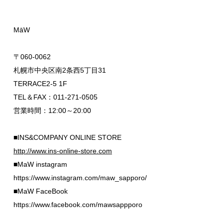
MāW
〒060-0062
札幌市中央区南2条西5丁目31
TERRACE2-5 1F
TEL＆FAX：011-271-0505
営業時間：12:00～20:00
■INS&COMPANY ONLINE STORE
http://www.ins-online-store.com
■MaW instagram
https://www.instagram.com/maw_sapporo/
■MaW FaceBook
https://www.facebook.com/mawsappporo