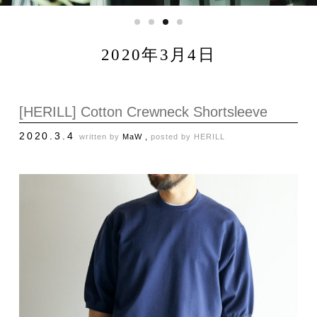
2020年3月4日
[HERILL] Cotton Crewneck Shortsleeve
2020.3.4
written by
MaW ,
posted by
HERILL