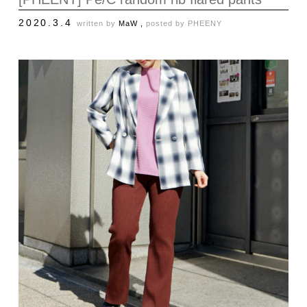
2020.3.4
written by
MaW ,
posted by
PHEENY