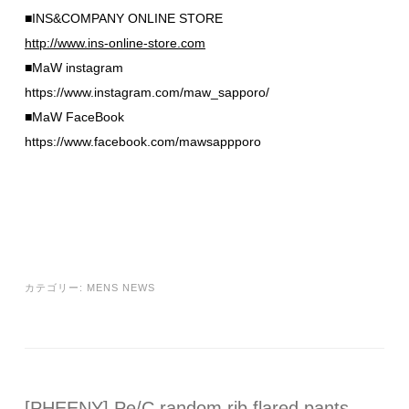
■INS&COMPANY ONLINE STORE
http://www.ins-online-store.com
■MaW instagram
https://www.instagram.com/maw_sapporo/
■MaW FaceBook
https://www.facebook.com/mawsappporo
カテゴリー:
MENS NEWS
[PHEENY] Pe/C random rib flared pants