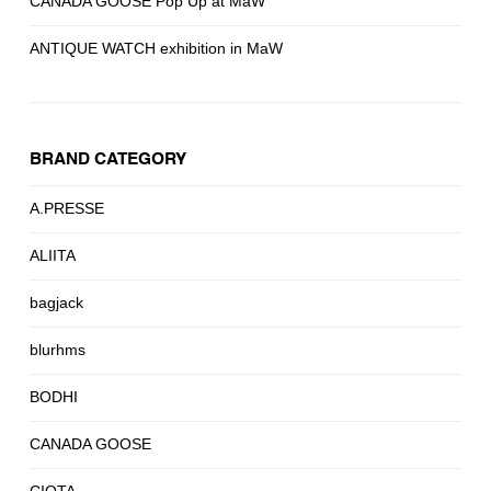
CANADA GOOSE Pop Up at MaW
ANTIQUE WATCH exhibition in MaW
BRAND CATEGORY
A.PRESSE
ALIITA
bagjack
blurhms
BODHI
CANADA GOOSE