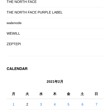
THE NORTH FACE
THE NORTH FACE PURPLE LABEL
walenode
WEWILL
ZEPTEPI
CALENDAR
2021年2月
月
火
水
木
金
土
日
1
2
3
4
5
6
7