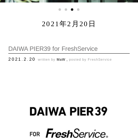
2021年2月20日
DAIWA PIER39 for FreshService
2021.2.20
written by
MaW ,
posted by
FreshService