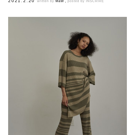
2021.2.20
written by
MaW ,
posted by
INSCRIRE