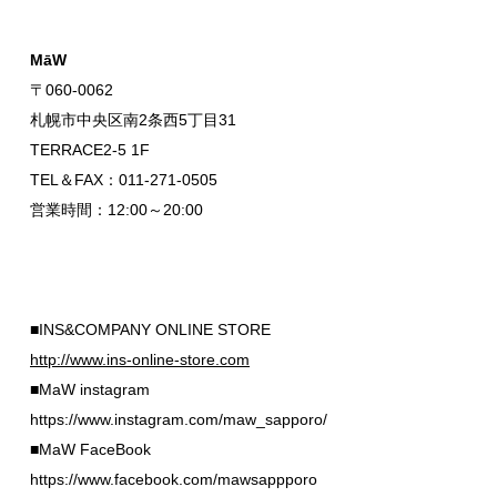
MāW
〒060-0062
札幌市中央区南2条西5丁目31
TERRACE2-5 1F
TEL＆FAX：011-271-0505
営業時間：12:00～20:00
■INS&COMPANY ONLINE STORE
http://www.ins-online-store.com
■MaW instagram
https://www.instagram.com/maw_sapporo/
■MaW FaceBook
https://www.facebook.com/mawsappporo