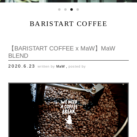
BARISTART COFFEE
【BARISTART COFFEE x MaW】MaW
BLEND
2020.6.23
written by
MaW ,
posted by