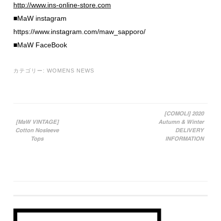
http://www.ins-online-store.com
■MaW instagram
https://www.instagram.com/maw_sapporo/
■MaW FaceBook
カテゴリー:
WOMENS NEWS
[COMOLI] 2020
[MaW VINTAGE]
Autumn & Winter
投稿ナビゲーション
Cotton Nosleeve
DELIVERY
Tops
INFORMATION