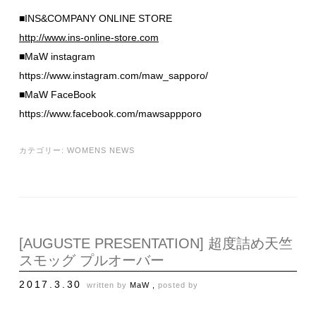
■INS&COMPANY ONLINE STORE
http://www.ins-online-store.com
■MaW instagram
https://www.instagram.com/maw_sapporo/
■MaW FaceBook
https://www.facebook.com/mawsappporo
カテゴリー:
WOMENS NEWS
[AUGUSTE PRESENTATION] 超度詰め天竺
スモッグ プルオーバー
2017.3.30
written by
MaW ,
posted by