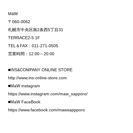
MāW
〒060-0062
札幌市中央区南2条西5丁目31
TERRACE2-5 1F
TEL＆FAX：011-271-0505
営業時間：12:00～20:00
■INS&COMPANY ONLINE STORE
http://www.ins-online-store.com
■MaW instagram
https://www.instagram.com/maw_sapporo/
■MaW FaceBook
https://www.facebook.com/mawsappporo