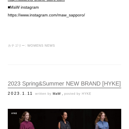
■MaW instagram
https://www.instagram.com/maw_sapporo/
カテゴリー:
WOMENS NEWS
2023 Spring&Summer NEW BRAND [HYKE]
2023.1.11
written by
MaW ,
posted by
HYKE