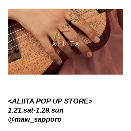
<ALIITA POP UP STORE>
1.21.sat-1.29.sun
@maw_sapporo