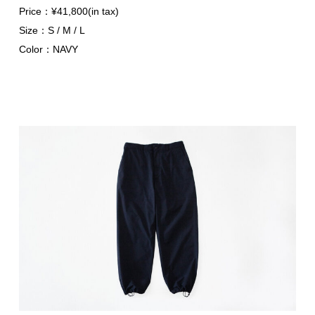
Price：¥41,800(in tax)
Size：S / M / L
Color：NAVY