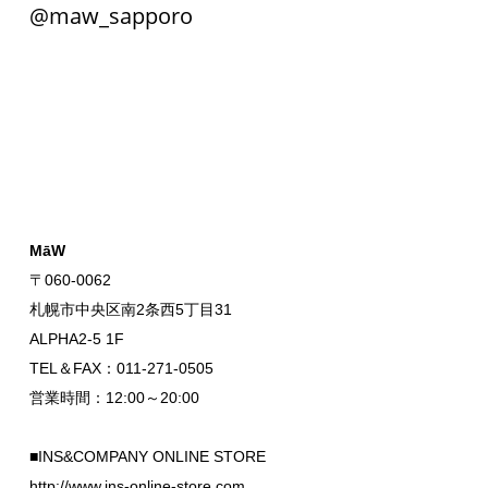
@maw_sapporo
MāW
〒060-0062
札幌市中央区南2条西5丁目31
ALPHA2-5 1F
TEL＆FAX：011-271-0505
営業時間：12:00～20:00
■INS&COMPANY ONLINE STORE
http://www.ins-online-store.com