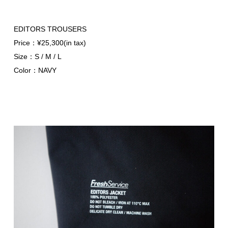
EDITORS TROUSERS
Price：¥25,300(in tax)
Size：S / M / L
Color：NAVY