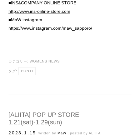
■INS&COMPANY ONLINE STORE
http://www.ins-online-store.com
■MaW instagram
https://www.instagram.com/maw_sapporo/
カテゴリー:
WOMENS NEWS
タグ:
PONTI
[ALIITA] POP UP STORE
1.21(sat)-1.29(sun)
2023.1.15
written by
MaW ,
posted by
ALIITA