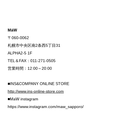
MāW
〒060-0062
札幌市中央区南2条西5丁目31
ALPHA2-5 1F
TEL＆FAX：011-271-0505
営業時間：12:00～20:00
■INS&COMPANY ONLINE STORE
http://www.ins-online-store.com
■MaW instagram
https://www.instagram.com/maw_sapporo/