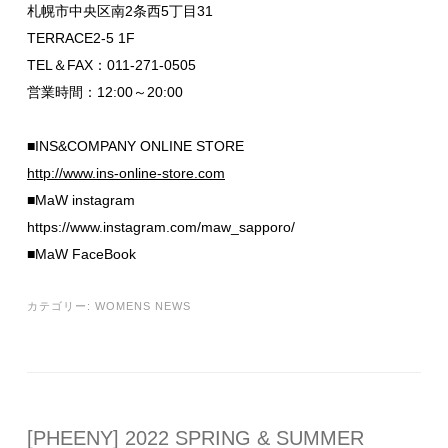
札幌市中央区南2条西5丁目31
TERRACE2-5 1F
TEL＆FAX：011-271-0505
営業時間：12:00～20:00
■INS&COMPANY ONLINE STORE
http://www.ins-online-store.com
■MaW instagram
https://www.instagram.com/maw_sapporo/
■MaW FaceBook
カテゴリー:
WOMENS NEWS
[PHEENY] 2022 SPRING & SUMMER