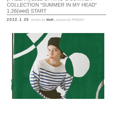
COLLECTION “SUMMER IN MY HEAD”
1.26(wed) START
2022.1.25
written by
MaW ,
posted by
PHEENY