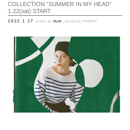
COLLECTION “SUMMER IN MY HEAD”
1.22(sat) START
2022.1.17
written by
MaW ,
posted by
PHEENY