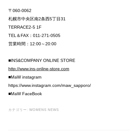
〒060-0062
札幌市中央区南2条西5丁目31
TERRACE2-5 1F
TEL＆FAX：011-271-0505
営業時間：12:00～20:00
■INS&COMPANY ONLINE STORE
http://www.ins-online-store.com
■MaW instagram
https://www.instagram.com/maw_sapporo/
■MaW FaceBook
カテゴリー:
WOMENS NEWS