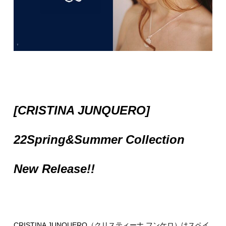
[CRISTINA JUNQUERO]
22Spring&Summer Collection
New Release!!
CRISTINA JUNQUERO（クリスティーナ フンケロ）はスペイ