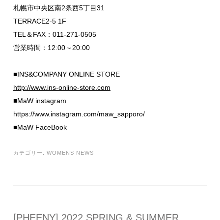
札幌市中央区南2条西5丁目31
TERRACE2-5 1F
TEL＆FAX：011-271-0505
営業時間：12:00～20:00
■INS&COMPANY ONLINE STORE
http://www.ins-online-store.com
■MaW instagram
https://www.instagram.com/maw_sapporo/
■MaW FaceBook
カテゴリー:
WOMENS NEWS
[PHEENY] 2022 SPRING & SUMMER