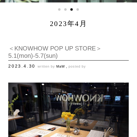
2023年4月
＜KNOWHOW POP UP STORE＞
5.1(mon)-5.7(sun)
2023.4.30
written by
MaW ,
posted by