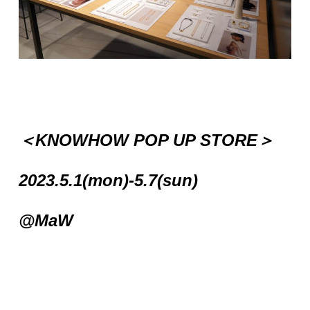
＜KNOWHOW POP UP STORE＞
2023.5.1(mon)-5.7(sun)
@MaW