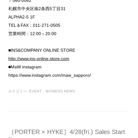
〒060-0062
札幌市中央区南2条西5丁目31
ALPHA2-5 1F
TEL＆FAX：011-271-0505
営業時間：12:00～20:00
■INS&COMPANY ONLINE STORE
http://www.ins-online-store.com
■MaW instagram
https://www.instagram.com/maw_sapporo/
カテゴリー:
EVENT
・
WOMENS NEWS
［PORTER × HYKE］4/28(fri.) Sales Start