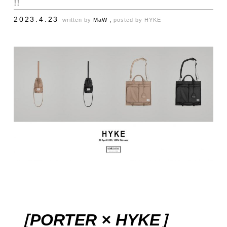
!!
2023.4.23
written by
MaW ,
posted by
HYKE
［PORTER × HYKE］