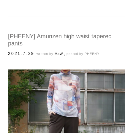
[PHEENY] Amunzen high waist tapered
pants
2021.7.29
written by
MaW ,
posted by
PHEENY