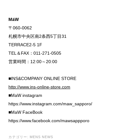
MāW
〒060-0062
札幌市中央区南2条西5丁目31
TERRACE2-5 1F
TEL＆FAX：011-271-0505
営業時間：12:00～20:00
■INS&COMPANY ONLINE STORE
http://www.ins-online-store.com
■MaW instagram
https://www.instagram.com/maw_sapporo/
■MaW FaceBook
https://www.facebook.com/mawsappporo
カテゴリー:
MENS NEWS