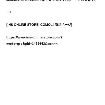
↓↓↓
[INS ONLINE STORE COMOLI 商品ページ]
https://www.ins-online-store.com/?
mode=grp&gid=1479643&sort=n